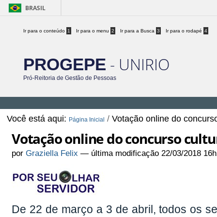
BRASIL
Ir para o conteúdo
1
Ir para o menu
2
Ir para a Busca
3
Ir para o rodapé
4
- UNIRIO
PROGEPE
Pró-Reitoria de Gestão de Pessoas
Você está aqui:
/
Votação online do concurso 
Página Inicial
Votação online do concurso cultur
por
Graziella Felix
—
última modificação
22/03/2018 16h
De 22 de março a 3 de abril, todos os se