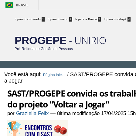
BRASIL
Ir para o conteúdo
1
Ir para o menu
2
Ir para a Busca
3
Ir para o rodapé
4
- UNIRIO
PROGEPE
Pró-Reitoria de Gestão de Pessoas
Você está aqui:
/
SAST/PROGEPE convida os t
Página Inicial
a Jogar"
SAST/PROGEPE convida os trabal
do projeto "Voltar a Jogar"
por
Graziella Felix
—
última modificação
17/04/2025 15h