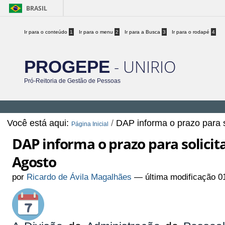
BRASIL
Ir para o conteúdo
1
Ir para o menu
2
Ir para a Busca
3
Ir para o rodapé
4
- UNIRIO
PROGEPE
Pró-Reitoria de Gestão de Pessoas
Você está aqui:
/
DAP informa o prazo para 
Página Inicial
DAP informa o prazo para solici
Agosto
por
Ricardo de Ávila Magalhães
—
última modificação
01