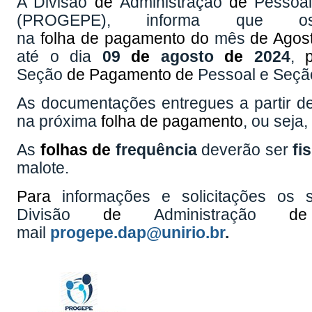
A Divisão
de
Administração
de
Pessoal
(PROGEPE), informa que o
na
folha
de
pagamento
do
mês
de Agos
até o dia
09
de
agosto
de
2024
,
Seção
de
Pagamento
de
Pessoal e Seç
As documentações entregues a partir 
na próxima
folha
de
pagamento
, ou seja
As
folhas
de
frequência
deverão ser
fis
malote.
Para
informações e solicitações os 
Divisão
de
Administração
de
mail
progepe.dap@unirio.br
.