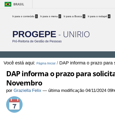
BRASIL
Ir para o conteúdo
1
Ir para o menu
2
Ir para a Busca
3
Ir para o rodapé
4
- UNIRIO
PROGEPE
Pró-Reitoria de Gestão de Pessoas
Você está aqui:
/
DAP informa o prazo para
Página Inicial
DAP informa o prazo para solici
Novembro
por
Graziella Felix
—
última modificação
04/11/2024 09h