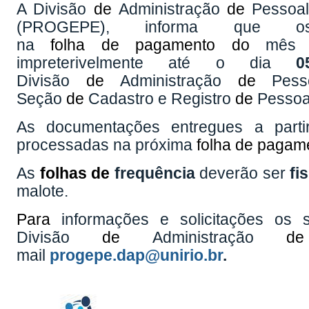
A Divisão
de
Administração
de
Pessoal
(PROGEPE), informa que o
na
folha
de
pagamento
do
mê
impreterivelmente até o dia
Divisão
de
Administração
de
Pess
Seção
de
Cadastro e Registro
de
Pessoa
As documentações entregues a part
processadas na próxima
folha
de
pagam
As
folhas
de
frequência
deverão ser
fis
malote.
Para
informações e solicitações os 
Divisão
de
Administração
de
mail
progepe.dap@unirio.br
.