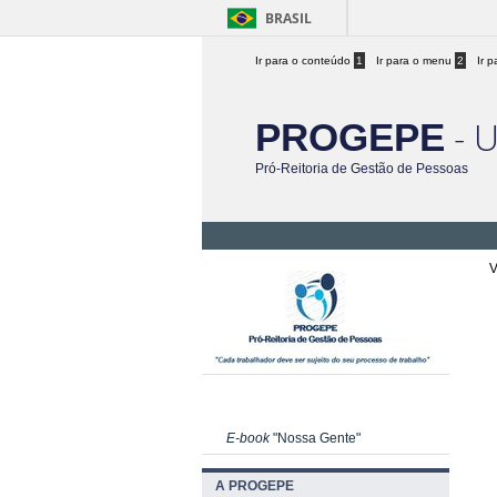
BRASIL
Ir para o conteúdo
1
Ir para o menu
2
Ir 
- 
PROGEPE
Pró-Reitoria de Gestão de Pessoas
V
E-book
"Nossa Gente"
A PROGEPE