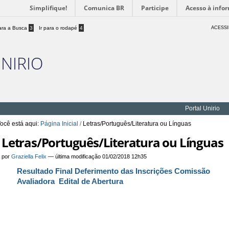
Simplifique!
Comunica BR
Participe
Acesso à info
para a Busca
3
Ir para o rodapé
4
ACESSI
UNIRIO
Portal Unirio
ocê está aqui:
Página Inicial
/
Letras/Português/Literatura ou Línguas
Letras/Português/Literatura ou Línguas
por
Graziella Felix
—
última modificação
01/02/2018 12h35
Resultado Final
Deferimento das Inscrições
Comissão
Avaliadora
Edital de Abertura