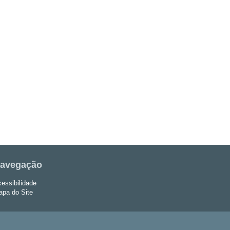
avegação
essibilidade
pa do Site