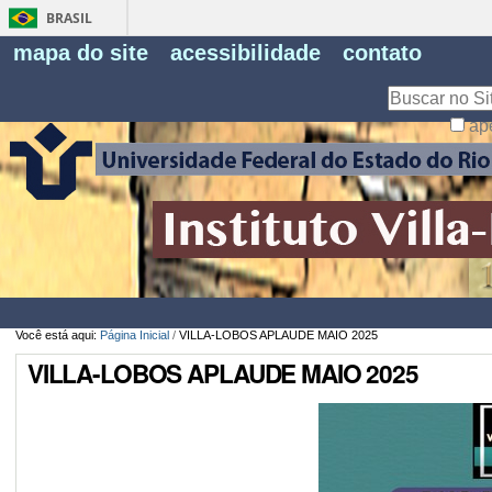
BRASIL
Fe
mapa do site
acessibilidade
contato
Pe
Busca
ap
Busca
Avançada…
Você está aqui:
Página Inicial
/
VILLA-LOBOS APLAUDE MAIO 2025
VILLA-LOBOS APLAUDE MAIO 2025