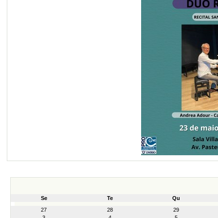
Se
Te
Qu
month-
27
28
29
8
3
4
5