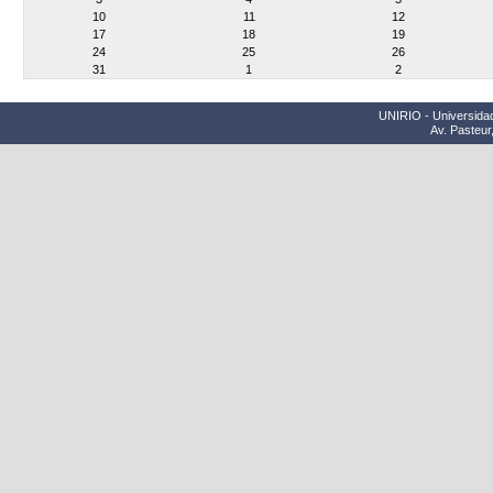
10
11
12
17
18
19
24
25
26
31
1
2
UNIRIO - Universidad
Av. Pasteur