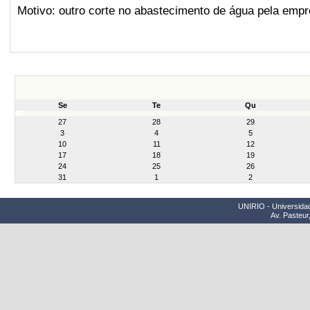
Motivo: outro corte no abastecimento de água pela emp
Se
Te
Qu
month-
27
28
29
8
3
4
5
10
11
12
17
18
19
24
25
26
31
1
2
UNIRIO - Universidad
Av. Pasteur