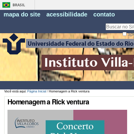
BRASIL
Fe
mapa do site
acessibilidade
contato
Pe
Busca
ap
Busca
Avançada…
Você está aqui:
Página Inicial
/
Homenagem a Rick ventura
Homenagem a Rick ventura