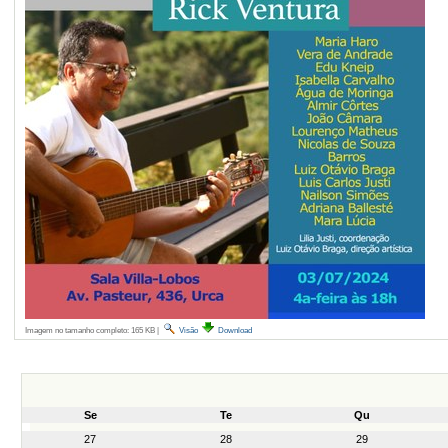
Imagem no tamanho completo:
165 KB
|
Visão
Download
Se
Te
Qu
month-
27
28
29
8