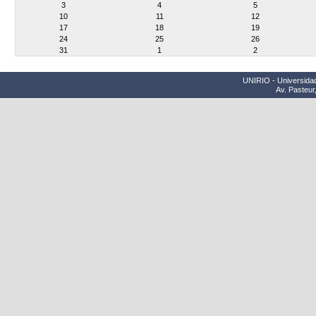
3
4
5
10
11
12
17
18
19
24
25
26
31
1
2
UNIRIO - Universidad
Av. Pasteur