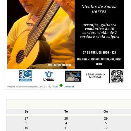
Imagem no tamanho completo:
137 KB
|
Visão
Download
Se
Te
Qu
month-
27
28
29
8
3
4
5
10
11
12