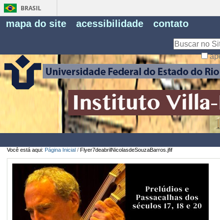
BRASIL
Fe
mapa do site
acessibilidade
contato
Pe
Busca
ap
Busca
Avançada…
Você está aqui:
Página Inicial
/
Flyer7deabrilNicolasdeSouzaBarros.jfif