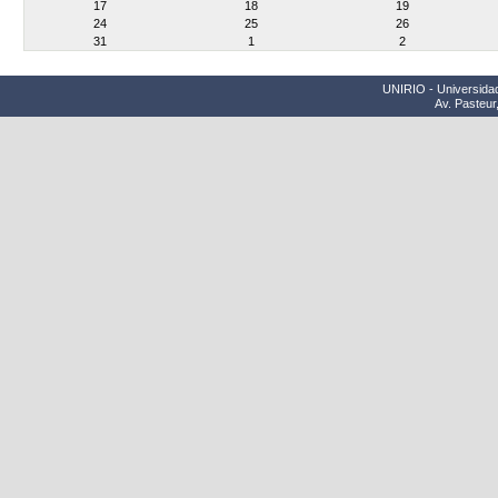
17
18
19
24
25
26
31
1
2
UNIRIO - Universidad
Av. Pasteur