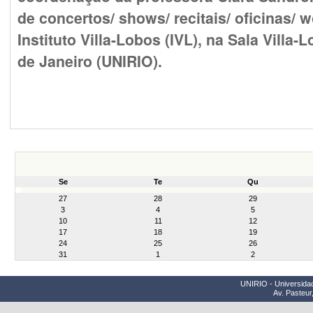
de concertos/ shows/ recitais/ oficinas/ 
Instituto Villa-Lobos (IVL), na Sala Vill
de Janeiro (UNIRIO).
Se
Te
Qu
month-
27
28
29
8
3
4
5
10
11
12
17
18
19
24
25
26
31
1
2
UNIRIO - Universidad
Av. Pasteur