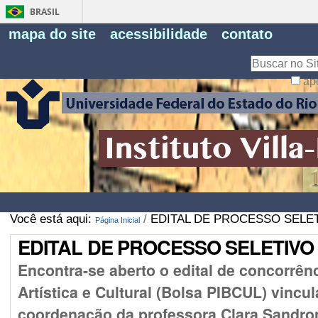
BRASIL
Fe
mapa do site
acessibilidade
contato
Pe
Busca
ap
Busca
Avançada…
Você está aqui:
/
EDITAL DE PROCESSO SELET
Página Inicial
EDITAL DE PROCESSO SELETIVO
Encontra-se aberto o edital de concorrên
Artística e Cultural (Bolsa PIBCUL) vincu
coordenação da professora Clara Sandroni