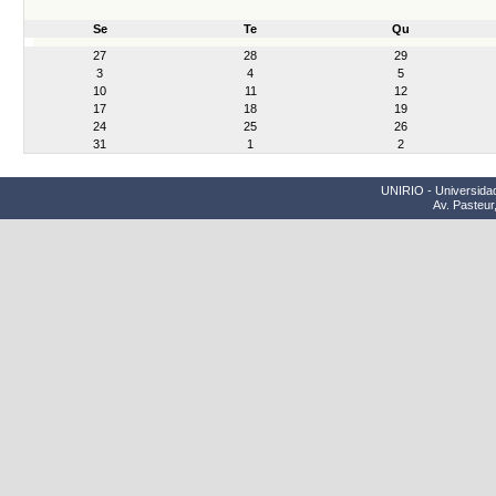
Se
Te
Qu
month-
27
28
29
8
3
4
5
10
11
12
17
18
19
24
25
26
31
1
2
UNIRIO - Universidad
Av. Pasteur