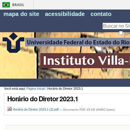
BRASIL
Fe
mapa do site
acessibilidade
contato
Pe
Busca
ap
Busca
Avançada…
Você está aqui:
Página Inicial
/
Horário do Diretor 2023.1
Horário do Diretor 2023.1
Horário do Diretor 2023.1 (2).pdf
— Documento PDF, 45 KB (46862 bytes)