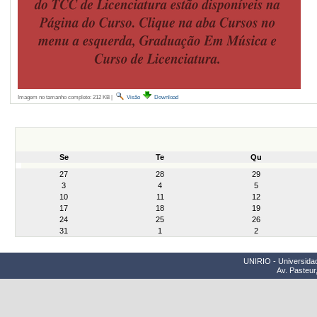
Imagem no tamanho completo:
212 KB
|
Visão
Download
Se
Te
Qu
month-
27
28
29
8
3
4
5
10
11
12
17
18
19
24
25
26
31
1
2
UNIRIO - Universidad
Av. Pasteur