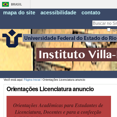
BRASIL
Fe
mapa do site
acessibilidade
contato
Pe
Busca
ap
Busca
Avançada…
Você está aqui:
Página Inicial
/
Orientações Licenciatura anuncio
Orientações Licenciatura anuncio