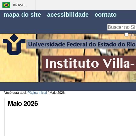
BRASIL
Fe
mapa do site
acessibilidade
contato
Pe
Busca
ap
Busca
Avançada…
Você está aqui:
Página Inicial
/
Maio 2026
Maio 2026