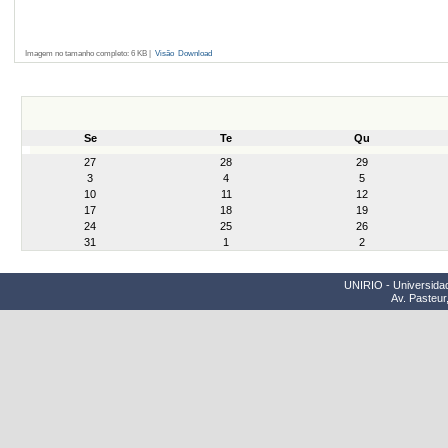
Imagem no tamanho completo:
6 KB
|
Visão
Download
Se
Te
Qu
month-
27
28
29
8
3
4
5
10
11
12
17
18
19
24
25
26
31
1
2
UNIRIO - Universidad
Av. Pasteur