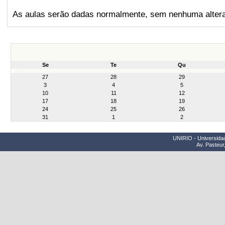
As aulas serão dadas normalmente, sem nenhuma alter
Se
Te
Qu
month-
27
28
29
8
3
4
5
10
11
12
17
18
19
24
25
26
31
1
2
UNIRIO - Universidad
Av. Pasteur