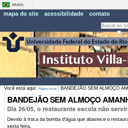
BRASIL
Fe
mapa do site
acessibilidade
contato
Pe
Busca
ap
Busca
Avançada…
Você está aqui:
/
BANDEJÃO SEM ALMOÇO AM
Página Inicial
BANDEJÃO SEM ALMOÇO AMANH
Dia 26/05, o restaurante escola não servi
Devido à troca da bomba d'água que abastece o restaura
sexta feira.