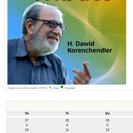
Imagem no tamanho completo:
278 KB
|
Visão
Download
Se
Te
Qu
month-
27
28
29
8
3
4
5
10
11
12