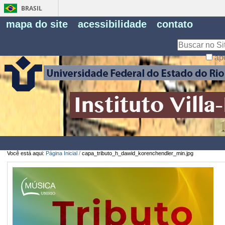
BRASIL
Fe
mapa do site
acessibilidade
contato
Pe
Busca
ap
Busca
Avançada…
Você está aqui:
Página Inicial
/
capa_tributo_h_dawid_korenchendler_min.jpg