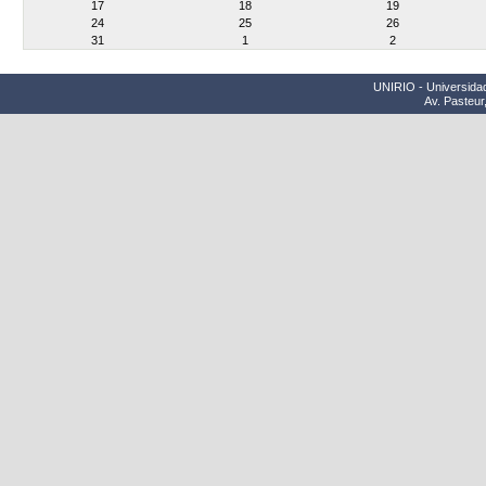
17
18
19
24
25
26
31
1
2
UNIRIO - Universidad
Av. Pasteur