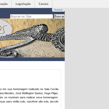
mação
Legislação
Canais
Acessar
Busca
apenas nesta seção
Busca
Avançada…
to em sua homenagem realizado na Sala Cecília
iana Mendes, José Wellington Santos, Hugo Pilger,
des se reuniram para realizar essa homenagem.
as para violão solo, saxofone alto solo, piccolo