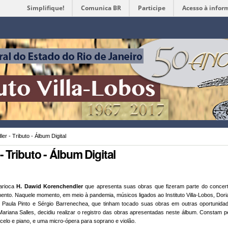
Simplifique!
Comunica BR
Participe
Acesso à infor
Ferramentas
Pessoais
r - Tributo - Álbum Digital
 Tributo - Álbum Digital
arioca
H. Dawid Korenchendler
que apresenta suas obras que fizeram parte do concer
imento. Naquele momento, em meio à pandemia, músicos ligados ao Instituto Villa-Lobos, Dor
 Paula Pinto e Sérgio Barrenechea, que tinham tocado suas obras em outras oportunida
riana Salles, decidiu realizar o registro das obras apresentadas neste álbum. Constam peç
oloncelo e piano, e uma micro-ópera para soprano e violão.