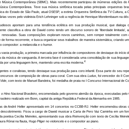
de Música Contemporânea (SBMC). Mais recentemente participou de inúmeras edições do P
úsica Contemporânea. Teve sua música sinfônica tocada pelas principais orquestras brasi
nica do Estado de São Paulo, atual OSESP, a extinta Orquestra Sinfônica da TV Cultura, a 
 várias vezes pelo violinista Erich Lehninger sob a regência de Henrique Morelembaum na dé
studiosos apontam para uma tendência eclética em sua produção musical, que dialoga
nte classifica a obra de Dawid como tendo um discurso sonoro de 'liberdade limitada', 
ões renovadas. Suas composições exploram novos caminhos, sem romper totalmente com 
 de forma recorrente, e busca organizar seus trabalhos de maneira sistemática, criando um
o compositor: a melancolia e o humor.
 vasta produção, a primeira marcada por influência de compositores de destaque do início 
ia da música de vanguarda. A terceira fase é considerada uma consolidação de sua linguagem
4
ada por uma linguagem livre, mantendo uma escrita moderna.
gentes e coralistas, tendo destaque sua produção para coro infantil. Essa parte do seu repe
s concursos de composição de obras para coral. Com sua obra
Ludus
, foi vencedor do II C
Vide
, com texto de Manuel Bandeira, foi medalha de prata no I Concurso Internacional de
o Hino Nacional Brasileiro
, encomendada pelo governo alemão da época, executadas pelo 
asileiro realizado em Bonn, capital da antiga República Federal da Alemanha em 1985.
eiras de André Heller apresentado em 14 concertos no CCBB-RJ. Heller encomendou obras c
o descobrimento. Ficou a cargo de Dawid musicar a Carta de Pero Vaz Caminha em um for
a poetisa Cecília Meireles, apresentando sua obra
Reinvenção
com texto de Cecília Meirel
a Rónai na flauta, Hugo Pilger no violoncelo e o compositor ao piano.