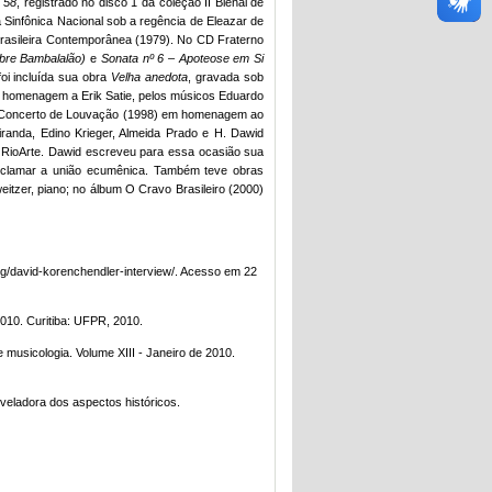
. 58
, registrado no disco 1 da coleção II Bienal de
Sinfônica Nacional sob a regência de Eleazar de
 Brasileira Contemporânea (1979). No CD Fraterno
bre Bambalalão)
e
Sonata nº 6 – Apoteose em Si
oi incluída sua obra
Velha anedota
, gravada sob
 uma homenagem a Erik Satie, pelos músicos Eduardo
o CD Concerto de Louvação (1998) em homenagem ao
iranda, Edino Krieger, Almeida Prado e H. Dawid
la RioArte. Dawid escreveu para essa ocasião sua
conclamar a união ecumênica. Também teve obras
weitzer, piano; no álbum O Cravo Brasileiro (2000)
org/david-korenchendler-interview/. Acesso em 22
2010. Curitiba: UFPR, 2010.
musicologia. Volume XIII - Janeiro de 2010.
eveladora dos aspectos históricos.