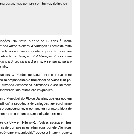
 amarguras, mas sempre com humor, definiu-se
riações. No
Tema
, a série de 12 sons é usada
stríaco Anton Webern. A
Variação I
contrasta tanto
colcheias na mão esquerda do piano trazem uma
quebrada na
Variação IV
. A
Variação V
possui um
 2 contra 3, tão cara a Brahms. A sensação para o
lemão.
stintos. O Prelúdio destaca o lirismo do saxofone
 do acompanhamento tradicional da valsa (um-pa-
 utilizando compassos alternados e assimétricos
, mantendo sua atmosfera enigmática.
atro Municipal do Rio de Janeiro, que estreou em
redindo” a sequência de variações até surgimento
sse planejamento, o compositor remete a ideia de
 contraste com uma dramaticidade extrema.
s da UFF em Niterói-RJ. A obra, escrita em três
ras de compositores admirados por ele. Além das
 metrônomo ensandecido" evoca a imagem sonora