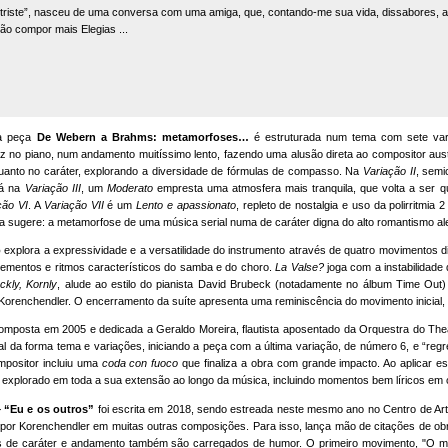
a triste”, nasceu de uma conversa com uma amiga, que, contando-me sua vida, dissabores,
não compor mais Elegias ...
 a peça
De Webern a Brahms: metamorfoses…
é estruturada num tema com sete va
ez no piano, num andamento muitíssimo lento, fazendo uma alusão direta ao compositor au
quanto no caráter, explorando a diversidade de fórmulas de compasso. Na
Variação II
, semi
Já na
Variação III
, um
Moderato
empresta uma atmosfera mais tranquila, que volta a ser 
ção VI
. A
Variação VII
é um
Lento e apassionato
, repleto de nostalgia e uso da polirritmia
bra sugere: a metamorfose de uma música serial numa de caráter digna do alto romantismo a
o
explora a expressividade e a versatilidade do instrumento através de quatro movimentos di
ementos e ritmos característicos do samba e do choro.
La Valse?
joga com a instabilidade
ckly, Kornly
, alude ao estilo do pianista David Brubeck (notadamente no álbum Time Out)
e Korenchendler. O encerramento da suíte apresenta uma reminiscência do movimento inicial
 composta em 2005 e dedicada a Geraldo Moreira, flautista aposentado da Orquestra do The
l da forma tema e variações, iniciando a peça com a última variação, de número 6, e “reg
mpositor incluiu uma
coda con fuoco
que finaliza a obra com grande impacto. Ao aplicar e
é explorado em toda a sua extensão ao longo da música, incluindo momentos bem líricos em
– “Eu e os outros”
foi escrita em 2018, sendo estreada neste mesmo ano no Centro de Arte
por Korenchendler em muitas outras composições. Para isso, lança mão de citações de ob
ões de caráter e andamento também são carregados de humor. O primeiro movimento, "O