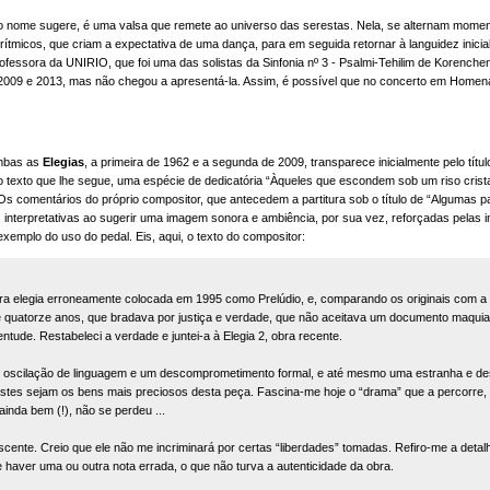
io nome sugere, é uma valsa que remete ao universo das serestas. Nela, se alternam momento
tmicos, que criam a expectativa de uma dança, para em seguida retornar à languidez inicial
essora da UNIRIO, que foi uma das solistas da Sinfonia nº 3 - Psalmi-Tehilim de Korenchend
09 e 2013, mas não chegou a apresentá-la. Assim, é possível que no concerto em Homenag
ambas as
Elegias
, a primeira de 1962 e a segunda de 2009, transparece inicialmente pelo títul
elo texto que lhe segue, uma espécie de dedicatória “Àqueles que escondem sob um riso cris
s comentários do próprio compositor, que antecedem a partitura sob o título de “Algumas 
 interpretativas ao sugerir uma imagem sonora e ambiência, por sua vez, reforçadas pelas 
exemplo do uso do pedal. Eis, aqui, o texto do compositor:
a elegia erroneamente colocada em 1995 como Prelúdio, e, comparando os originais com a t
 quatorze anos, que bradava por justiça e verdade, que não aceitava um documento maqui
ntude. Restabeleci a verdade e juntei-a à Elegia 2, obra recente.
 oscilação de linguagem e um descomprometimento formal, e até mesmo uma estranha e des
stes sejam os bens mais preciosos desta peça. Fascina-me hoje o “drama” que a percorre, o 
inda bem (!), não se perdeu ...
cente. Creio que ele não me incriminará por certas “liberdades” tomadas. Refiro-me a detal
e haver uma ou outra nota errada, o que não turva a autenticidade da obra.