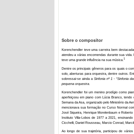
Sobre o compositor
Korenchendler teve uma carreira bem destacada 
atendeu a várias encomendas durante sua vida. 
1
teve uma grande influência na sua música.
Dentre os principais gêneros para os quais o com
solo, aberturas para orquestra, dentre outros. 
sobressai-se ainda a
Sinfonia nº 1 - “Sinfonia d
pequena orquestra
.
Korenchendler foi um menino prodígio como pian
aperfeiçoou em piano com Lúcia Branco, tendo
Semana da Asa, organizado pelo Ministério da Aer
mencionava sua formação no Curso Normal com 
José Siqueira, Henrique Morelenbaum e Roberto D
Instituto Villa-Lobos de 1977 a 2021, ensinand
Cicchelli, Daniel Rousseau, Marcio Conrad, Marc
Ao longo de sua trajetória, participou de vár