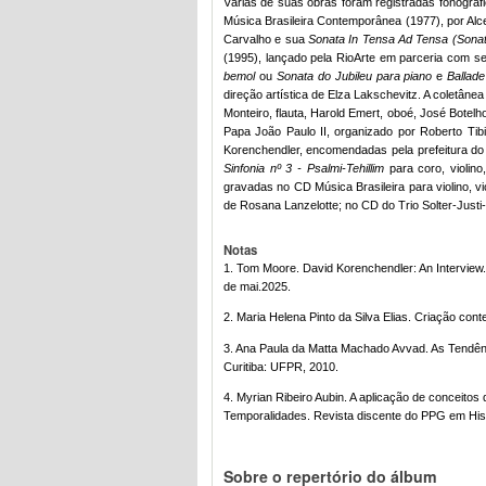
Várias de suas obras foram registradas fonograf
Música Brasileira Contemporânea (1977), por Alc
Carvalho e sua
Sonata In Tensa Ad Tensa (Sonat
(1995), lançado pela RioArte em parceria com se
bemol
ou
Sonata do Jubileu para piano
e
Ballad
direção artística de Elza Lakschevitz. A coletâne
Monteiro, flauta, Harold Emert, oboé, José Bote
Papa João Paulo II, organizado por Roberto Tib
Korenchendler, encomendadas pela prefeitura do 
Sinfonia nº 3 - Psalmi-Tehillim
para coro, violin
gravadas no CD Música Brasileira para violino, vi
de Rosana Lanzelotte; no CD do Trio Solter-Just
Notas
1. Tom Moore. David Korenchendler: An Interview. 
de mai.2025.
2. Maria Helena Pinto da Silva Elias. Criação con
3. Ana Paula da Matta Machado Avvad. As Tendênc
Curitiba: UFPR, 2010.
4. Myrian Ribeiro Aubin. A aplicação de conceitos
Temporalidades. Revista discente do PPG em Hist
Sobre o repertório do álbum