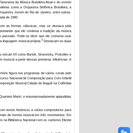
anorama da Música Brasileira Atual e do evento
leiras como a Orquestra Sinfônica Brasileira, a
Orquestra Jovem do Rio de Janeiro, entre outras.
cada de 1980.
 com as formas clássicas, mas se destaca pela
apontando que ele continua a tradição da música
o passado. Pode-se dizer que ele costuma usar
3
a linguagem musical própria.
Destacam-se duas
do século XX como Bartók, Stravinsky, Prokofiev e
 musical a partir dessas primeiras influências. A
rtório figura nos programas de vários corais pelo
oncurso Nacional de Composição para Coro Infantil
 Composição Musical Cidade de Ibaguê na Colômbia
Quarteto Marki, e entusiasmadamente aplaudidas
om textos históricos a vários compositores para
mato de revista musical em três movimentos. Em
es na Biblioteca Nacional com os cantores Elizete