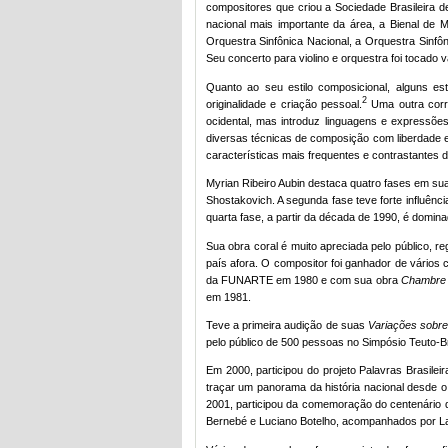
compositores que criou a Sociedade Brasileira 
nacional mais importante da área, a Bienal de M
Orquestra Sinfônica Nacional, a Orquestra Sinfô
Seu concerto para violino e orquestra foi tocado
Quanto ao seu estilo composicional, alguns e
2
originalidade e criação pessoal.
Uma outra corre
ocidental, mas introduz linguagens e express
diversas técnicas de composição com liberdade e
características mais frequentes e contrastantes d
Myrian Ribeiro Aubin destaca quatro fases em sua
Shostakovich. A segunda fase teve forte influênc
quarta fase, a partir da década de 1990, é domin
Sua obra coral é muito apreciada pelo público, re
país afora. O compositor foi ganhador de vário
da FUNARTE em 1980 e com sua obra
Chambre 
em 1981.
Teve a primeira audição de suas
Variações sobre 
pelo público de 500 pessoas no Simpósio Teuto-Br
Em 2000, participou do projeto Palavras Brasil
traçar um panorama da história nacional desde 
2001, participou da comemoração do centenário d
Bernebé e Luciano Botelho, acompanhados por Laur