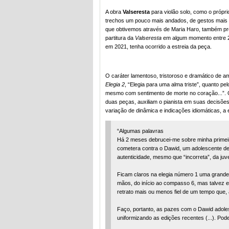
A obra
Valseresta
para violão solo, como o própr
trechos um pouco mais andados, de gestos mais rí
que obtivemos através de Maria Haro, também prof
partitura da
Valseresta
em algum momento entre 20
em 2021, tenha ocorrido a estreia da peça.
O caráter lamentoso, tristoroso e dramático de 
Elegia 2
, “Elegia para uma alma triste”, quanto p
mesmo com sentimento de morte no coração...”. O
duas peças, auxiliam o pianista em suas decisões
variação de dinâmica e indicações idiomáticas, a 
“Algumas palavras
Há 2 meses debrucei-me sobre minha primeir
cometera contra o Dawid, um adolescente de
autenticidade, mesmo que “incorreta”, da juve
Ficam claros na elegia número 1 uma grande
mãos, do início ao compasso 6, mas talvez e
retrato mais ou menos fiel de um tempo que, a
Faço, portanto, as pazes com o Dawid adoles
uniformizando as edições recentes (...). Pod