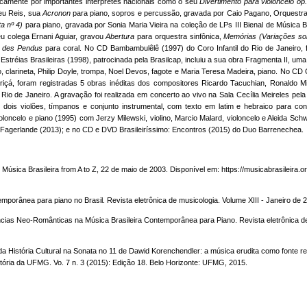
icamente por importantes intérpretes nacionais como o seu
Divertimento para violoncelo op
eu Reis, sua
Acronon
para piano, sopros e percussão, gravada por Caio Pagano, Orquestra 
a nº 4)
para piano, gravada por Sonia Maria Vieira na coleção de LPs III Bienal de Música
u colega Ernani Aguiar, gravou
Abertura
para orquestra sinfônica,
Memórias (Variações so
e des Pendus
para coral. No CD Bambambulêlê (1997) do Coro Infantil do Rio de Janeiro, f
a Estréias Brasileiras (1998), patrocinada pela Brasilcap, incluiu a sua obra Fragmenta II,
lho, clarineta, Philip Doyle, trompa, Noel Devos, fagote e Maria Teresa Madeira, piano. N
iriçá, foram registradas 5 obras inéditas dos compositores Ricardo Tacuchian, Ronaldo M
Rio de Janeiro. A gravação foi realizada em concerto ao vivo na Sala Cecília Meireles pe
o, dois violões, tímpanos e conjunto instrumental, com texto em latim e hebraico para 
oloncelo e piano (1995) com Jerzy Milewski, violino, Marcio Malard, violoncelo e Aleida Sch
i-Fagerlande (2013); e no CD e DVD Brasileiríssimo: Encontros (2015) do Duo Barrenechea.
Música Brasileira from A to Z, 22 de maio de 2003. Disponível em: https://musicabrasileira.
temporânea para piano no Brasil. Revista eletrônica de musicologia. Volume XIII - Janeiro de 
ias Neo-Românticas na Música Brasileira Contemporânea para Piano. Revista eletrônica de 
 da História Cultural na Sonata no 11 de Dawid Korenchendler: a música erudita como fonte r
ória da UFMG. Vo. 7 n. 3 (2015): Edição 18. Belo Horizonte: UFMG, 2015.