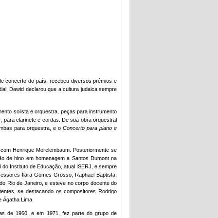
e concerto do país, recebeu diversos prêmios e
al, Dawid declarou que a cultura judaica sempre
ento solista e orquestra, peças para instrumento
k
, para clarinete e cordas. De sua obra orquestral
ambas para orquestra, e o
Concerto para piano e
cas com Henrique Morelembaum. Posteriormente se
ição de hino em homenagem a Santos Dumont na
l do Instituto de Educação, atual ISERJ, e sempre
essores Ilara Gomes Grosso, Raphael Baptista,
do Rio de Janeiro, e esteve no corpo docente do
rtentes, se destacando os compositores Rodrigo
e Ágatha Lima.
adas de 1960, e em 1971, fez parte do grupo de