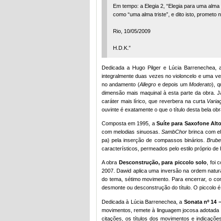
Em tempo: a Elegia 2, “Elegia para uma alm
como “uma alma triste”, e dito isto, prometo 
Rio, 10/05/2009
H.D.K.”
Dedicada a Hugo Pilger e Lúcia Barrenechea,
integralmente duas vezes no violoncelo e uma v
no andamento (
Allegro
e depois um
Moderato
), 
dimensão mais maquinal à esta parte da obra. 
caráter mais lírico, que reverbera na curta
Varia
ouvinte é exatamente o que o título desta bela o
Composta em 1995, a
Suíte para Saxofone Alt
com melodias sinuosas.
SambChor
brinca com el
pa) pela inserção de compassos binários.
Brube
característicos, permeados pelo estilo próprio d
A obra
Desconstrução, para piccolo solo
, foi
2007. Dawid aplica uma inversão na ordem natura
do tema, sétimo movimento. Para encerrar, o co
desmonte ou desconstrução do título. O piccolo 
Dedicada à Lúcia Barrenechea, a
Sonata nº 14 
movimentos, remete à linguagem jocosa adotada 
citações, os títulos dos movimentos e indicaç