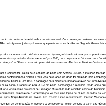
dentro do contexto da música de concerto nacional. Com presença constante nas salas d
Filho de imigrantes judeus poloneses que perderam suas famílias na Segunda Guerra Mundi
positor escreveu estão: sinfonias, operetas, óperas, música de câmara, peças para instrum
Entre as obras premiadas destacam-se o
Opus 1968
, para orquestra, e
Brincando com Bartó
as crianças”
, o
Gênesis: concerto para violino e orquestra
,
Abertura
e
Abertura Fantasia
, 
ista e compositor. Iniciou seus estudos de piano com Arnaldo Estrella, e matérias teóri
 como contemporâneo Nelson Freire. Aos nove anos de idade foi premiado pela compos
onáutica. Concluiu, em 1965, a habilitação para magistério primário através do Curso Norma
muita honra. Graduou-se pela UFRJ em piano, composição e regência, tendo como prof
uarte. Atuou como professor de Educação Musical da rede oficial de ensino do Município 
o contraponto, composição e orquestração. Ali teve uma legião de alunos de todas as ve
ilio Lopes, Sergio Roberto de Oliveira, Tim Rescala e mais recentemente Henrique Machado 
ios eventos de congregação e incentivo a compositores, muito comuns a partir das déc