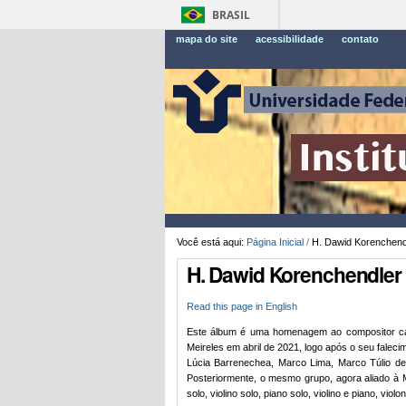
BRASIL
mapa do site
acessibilidade
contato
Você está aqui:
Página Inicial
/
H. Dawid Korenchendle
H. Dawid Korenchendler -
Read this page in English
Este álbum é uma homenagem ao compositor c
Meireles em abril de 2021, logo após o seu falec
Lúcia Barrenechea, Marco Lima, Marco Túlio de
Posteriormente, o mesmo grupo, agora aliado à Ma
solo, violino solo, piano solo, violino e piano, vi