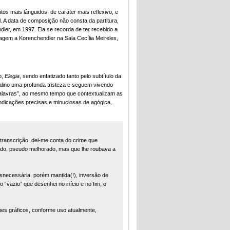
s mais lânguidos, de caráter mais reflexivo, e
. A data de composição não consta da partitura,
ler, em 1997. Ela se recorda de ter recebido a
em a Korenchendler na Sala Cecília Meireles,
o,
Elegia
, sendo enfatizado tanto pelo subtítulo da
talino uma profunda tristeza e seguem vivendo
palavras”, ao mesmo tempo que contextualizam as
indicações precisas e minuciosas de agógica,
ranscrição, dei-me conta do crime que
ado, pseudo melhorado, mas que lhe roubava a
necessária, porém mantida(!), inversão de
“vazio” que desenhei no início e no fim, o
hes gráficos, conforme uso atualmente,