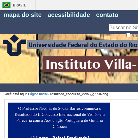
BRASIL
Fe
mapa do site
acessibilidade
contato
Pe
Busca
ap
Busca
Avançada…
Você está aqui:
Página Inicial
/
resultado_concurso_violo6_g2734.png