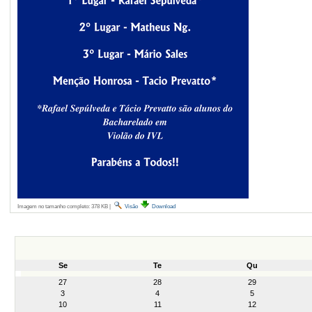
Imagem no tamanho completo:
378 KB
|
Visão
Download
Se
Te
Qu
month-
27
28
29
8
3
4
5
10
11
12