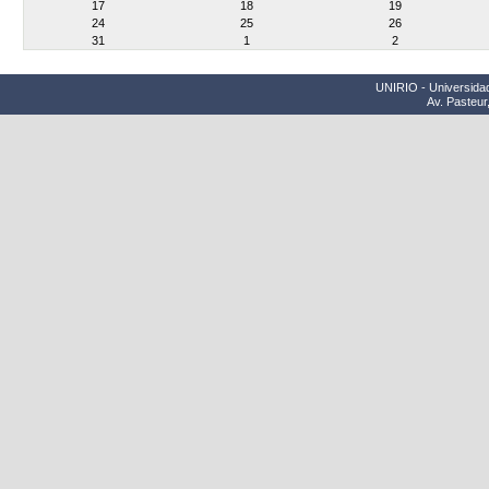
17
18
19
24
25
26
31
1
2
UNIRIO - Universidad
Av. Pasteur