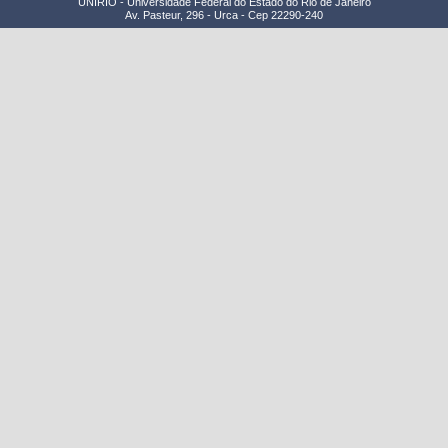
UNIRIO - Universidade Federal do Estado do Rio de Janeiro
Av. Pasteur, 296 - Urca - Cep 22290-240