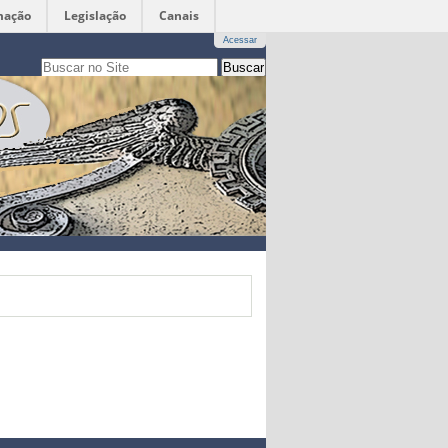
mação
Legislação
Canais
Acessar
Busca
apenas nesta seção
Busca
Avançada…