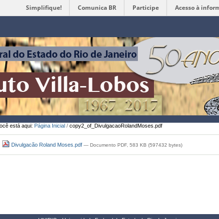
Simplifique!
Comunica BR
Participe
Acesso à infor
Ferramentas
Pessoais
ocê está aqui:
Página Inicial
/
copy2_of_DivulgacaoRolandMoses.pdf
Divulgacão Roland Moses.pdf
— Documento PDF, 583 KB (597432 bytes)