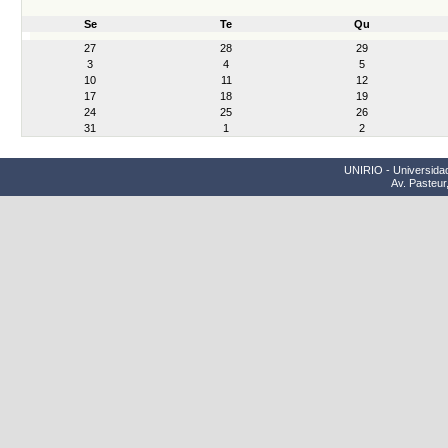
Se
Te
Qu
month-
27
28
29
8
3
4
5
10
11
12
17
18
19
24
25
26
31
1
2
UNIRIO - Universidad
Av. Pasteur