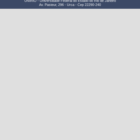
UNIRIO - Universidade Federal do Estado do Rio de Janeiro
Av. Pasteur, 296 - Urca - Cep 22290-240