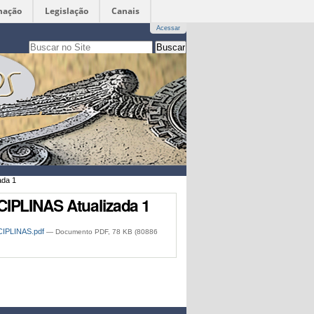
mação
Legislação
Canais
Acessar
Busca
apenas nesta seção
Busca
Avançada…
ada 1
SCIPLINAS Atualizada 1
IPLINAS.pdf
— Documento PDF, 78 KB (80886