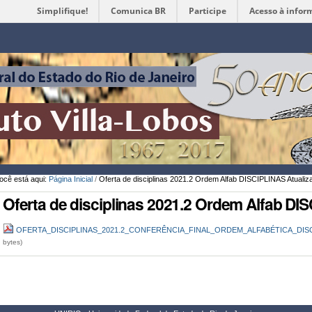
Simplifique!
Comunica BR
Participe
Acesso à infor
Ferramentas
Pessoais
ocê está aqui:
Página Inicial
/
Oferta de disciplinas 2021.2 Ordem Alfab DISCIPLINAS Atualiz
Oferta de disciplinas 2021.2 Ordem Alfab DI
OFERTA_DISCIPLINAS_2021.2_CONFERÊNCIA_FINAL_ORDEM_ALFABÉTICA_DISC
bytes)