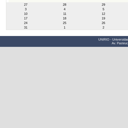
month-
27
28
29
8
3
4
5
10
11
12
17
18
19
24
25
26
31
1
2
UNIRIO - Universidad
Av. Pasteur