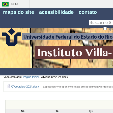
BRASIL
Fe
mapa do site
acessibilidade
contato
Pe
Busca
ap
Busca
Avançada…
Você está aqui:
Página Inicial
/
ATAoutubro2024.docx
ATA outubro 2024.docx
— application/vnd.openxmlformats-officedocument.wordproce
Se
Te
Qu