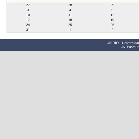
month-
27
28
29
8
3
4
5
10
11
12
17
18
19
24
25
26
31
1
2
UNIRIO - Universidad
Av. Pasteur