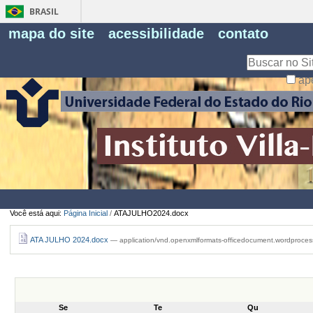
BRASIL
Fe
mapa do site
acessibilidade
contato
Pe
Busca
ap
Busca
Avançada…
Você está aqui:
Página Inicial
/
ATAJULHO2024.docx
ATA JULHO 2024.docx
— application/vnd.openxmlformats-officedocument.wordproce
Se
Te
Qu