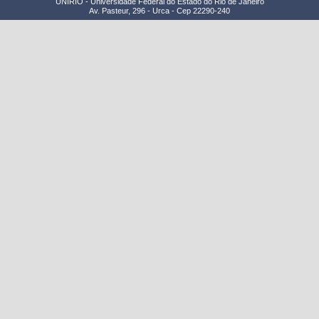
UNIRIO - Universidade Federal do Estado do Rio de Janeiro
Av. Pasteur, 296 - Urca - Cep 22290-240