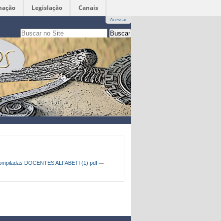
mação
Legislação
Canais
Acessar
Busca
apenas nesta seção
Busca
Avançada…
as Compiladas DOCENTES ALFABETI (1).pdf
—