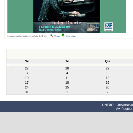
Imagem no tamanho completo:
1.71 MB
|
Visão
Download
Se
Te
Qu
month-
27
28
29
8
3
4
5
10
11
12
17
18
19
24
25
26
31
1
2
UNIRIO - Universidad
Av. Pasteur