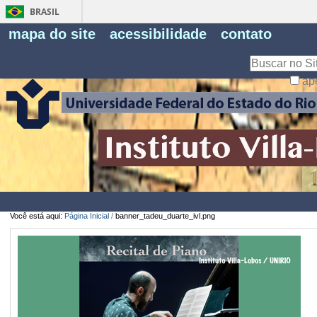
BRASIL
Fe
mapa do site
acessibilidade
contato
Pe
Busca
ap
Busca
Avançada…
Você está aqui:
Página Inicial
/
banner_tadeu_duarte_ivl.png