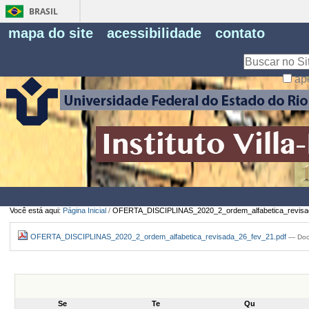
BRASIL
Fe
mapa do site
acessibilidade
contato
Pe
Busca
ap
Busca
Avançada…
Você está aqui:
Página Inicial
/
OFERTA_DISCIPLINAS_2020_2_ordem_alfabetica_revisa
OFERTA_DISCIPLINAS_2020_2_ordem_alfabetica_revisada_26_fev_21.pdf
— Doc
Se
Te
Qu