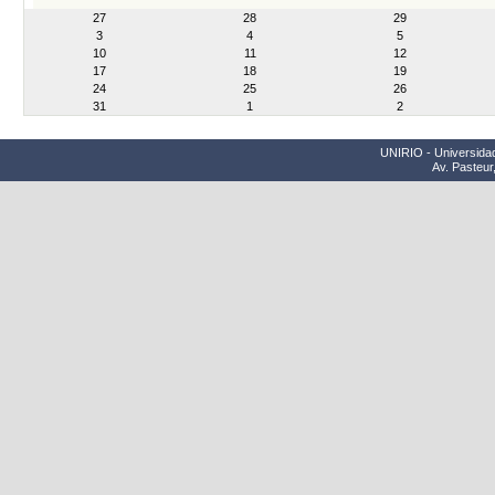
month-
27
28
29
8
3
4
5
10
11
12
17
18
19
24
25
26
31
1
2
UNIRIO - Universidad
Av. Pasteur