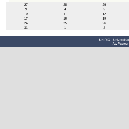
month-
27
28
29
8
3
4
5
10
11
12
17
18
19
24
25
26
31
1
2
UNIRIO - Universidad
Av. Pasteur