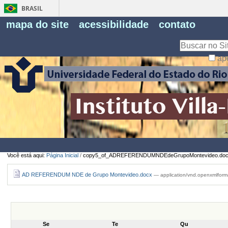
BRASIL
Fe
mapa do site
acessibilidade
contato
Pe
Busca
ap
Busca
Avançada…
Você está aqui:
Página Inicial
/
copy5_of_ADREFERENDUMNDEdeGrupoMontevideo.do
AD REFERENDUM NDE de Grupo Montevideo.docx
— application/vnd.openxmlform
Se
Te
Qu