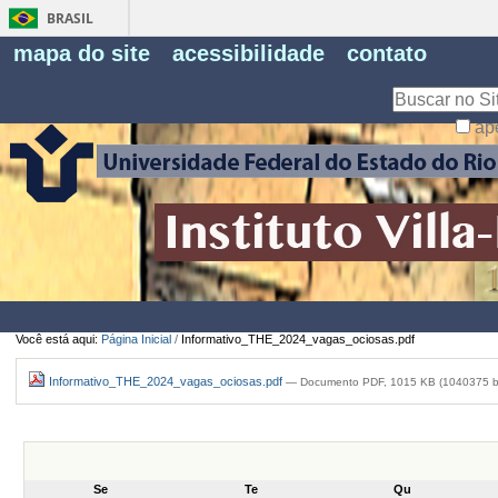
BRASIL
Fe
mapa do site
acessibilidade
contato
Pe
Busca
ap
Busca
Avançada…
Você está aqui:
Página Inicial
/
Informativo_THE_2024_vagas_ociosas.pdf
Informativo_THE_2024_vagas_ociosas.pdf
— Documento PDF, 1015 KB (1040375 b
Se
Te
Qu