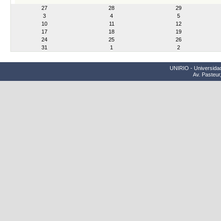
month-
27
28
29
8
3
4
5
10
11
12
17
18
19
24
25
26
31
1
2
UNIRIO - Universidad
Av. Pasteur