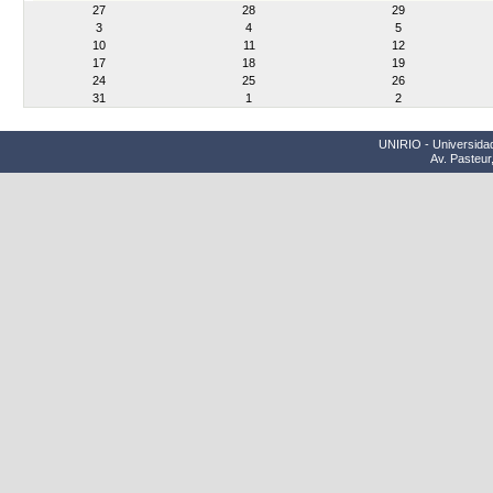
27
28
29
8
3
4
5
10
11
12
17
18
19
24
25
26
31
1
2
UNIRIO - Universidad
Av. Pasteur