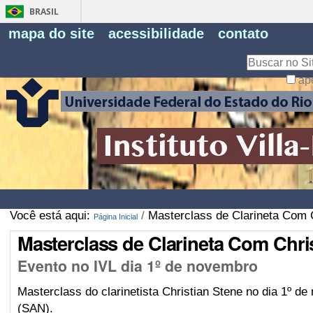
BRASIL
Fe
mapa do site
acessibilidade
contato
Pe
Busca
ap
Busca
Avançada…
Você está aqui:
/
Masterclass de Clarineta Com 
Página Inicial
Masterclass de Clarineta Com Chri
Evento no IVL dia 1º de novembro
Masterclass do clarinetista Christian Stene no dia 1º 
(SAN).