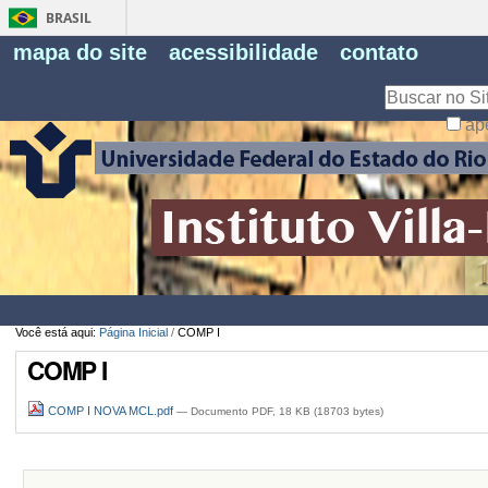
BRASIL
Fe
mapa do site
acessibilidade
contato
Pe
Busca
ap
Busca
Avançada…
Você está aqui:
Página Inicial
/
COMP I
COMP I
COMP I NOVA MCL.pdf
— Documento PDF, 18 KB (18703 bytes)