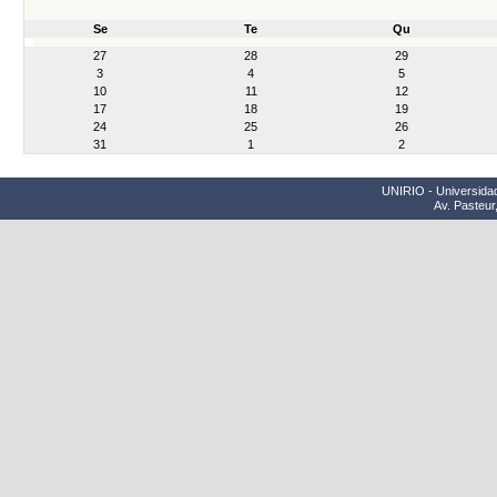
Se
Te
Qu
month-
27
28
29
8
3
4
5
10
11
12
17
18
19
24
25
26
31
1
2
UNIRIO - Universidad
Av. Pasteur