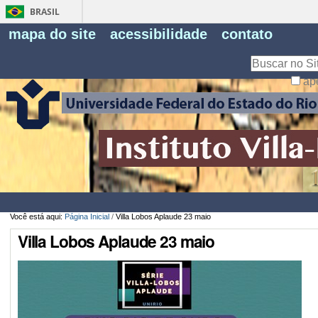
BRASIL
Fe
mapa do site
acessibilidade
contato
Pe
Busca
ap
Busca
Avançada…
Você está aqui:
Página Inicial
/
Villa Lobos Aplaude 23 maio
Villa Lobos Aplaude 23 maio