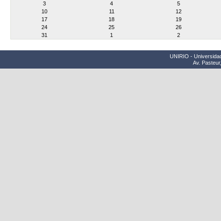
3
4
5
10
11
12
17
18
19
24
25
26
31
1
2
UNIRIO - Universidad
Av. Pasteur