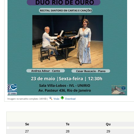
Imagem no tamanho completo:
144 KB
|
Visão
Download
Se
Te
Qu
month-
27
28
29
8