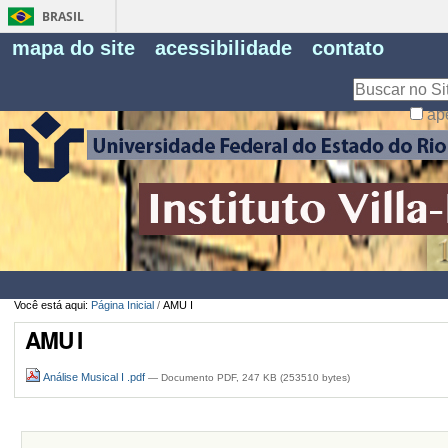
BRASIL
Fe
mapa do site
acessibilidade
contato
Pe
Busca
ap
Busca
Avançada…
Você está aqui:
Página Inicial
/
AMU I
AMU I
Análise Musical I .pdf
— Documento PDF, 247 KB (253510 bytes)