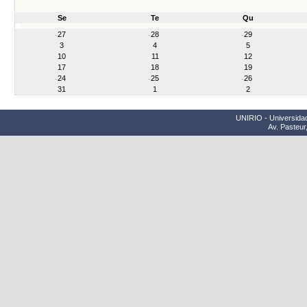
Se
Te
Qu
month-
27
28
29
8
3
4
5
10
11
12
17
18
19
24
25
26
31
1
2
UNIRIO - Universidad
Av. Pasteur