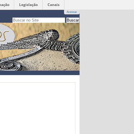
mação
Legislação
Canais
Acessar
Busca
apenas nesta seção
Busca
Avançada…