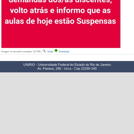
Imagem no tamanho completo:
127 KB
|
Visão
Download
UNIRIO - Universidade Federal do Estado do Rio de Janeiro
Av. Pasteur, 296 - Urca - Cep 22290-240