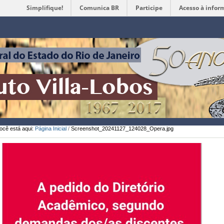
Simplifique!
Comunica BR
Participe
Acesso à infor
Ferramentas
Pessoais
ocê está aqui:
Página Inicial
/
Screenshot_20241127_124028_Opera.jpg