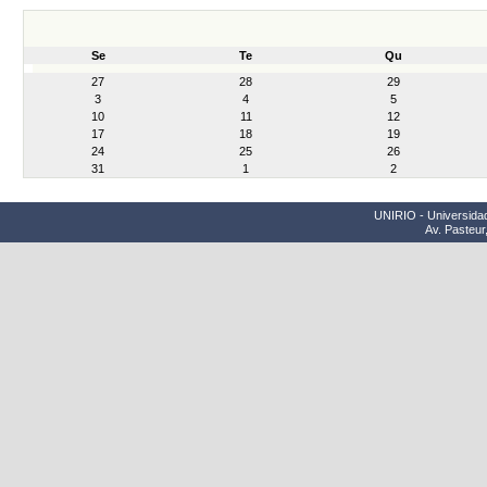
Se
Te
Qu
month-
27
28
29
8
3
4
5
10
11
12
17
18
19
24
25
26
31
1
2
UNIRIO - Universidad
Av. Pasteur