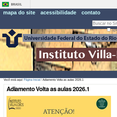
BRASIL
Fe
mapa do site
acessibilidade
contato
Pe
Busca
ap
Busca
Avançada…
Você está aqui:
Página Inicial
/
Adiamento Volta as aulas 2026.1
Adiamento Volta as aulas 2026.1