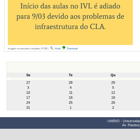
Imagem no tamanho completo:
47 KB
|
Visão
Download
Se
Te
Qu
month-
27
28
29
8
3
4
5
10
11
12
17
18
19
24
25
26
31
1
2
UNIRIO - Universidad
Av. Pasteur