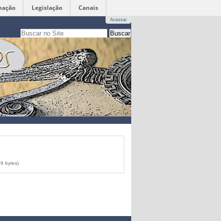
mação
Legislação
Canais
Acessar
Busca
apenas nesta seção
Busca
Avançada…
9 bytes)