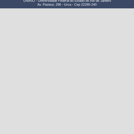
UNIRIO - Universidade Federal do Estado do Rio de Janeiro
Av. Pasteur, 296 - Urca - Cep 22290-240