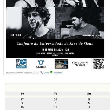
Imagem no tamanho completo:
130 KB
|
Visão
Download
Se
Te
Qu
month-
27
28
29
8
3
4
5
10
11
12