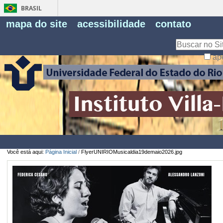
BRASIL
Fe
mapa do site
acessibilidade
contato
Pe
Busca
ap
Busca
Avançada…
Você está aqui:
Página Inicial
/
FlyerUNIRIOMusicaldia19demaio2026.jpg