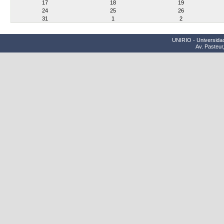
17
18
19
24
25
26
31
1
2
UNIRIO - Universidad
Av. Pasteur