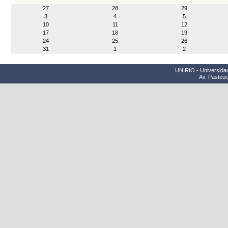
month-
27
28
29
8
3
4
5
10
11
12
17
18
19
24
25
26
31
1
2
UNIRIO - Universidad
Av. Pasteur