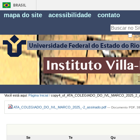
BRASIL
Fe
mapa do site
acessibilidade
contato
Pe
Busca
ap
Busca
Avançada…
Você está aqui:
Página Inicial
/
copy4_of_ATA_COLEGIADO_DO_IVL_MARCO_2025_2_as
ATA_COLEGIADO_DO_IVL_MARCO_2025_-2_assinado.pdf
— Documento PDF, 38
Se
Te
Qu