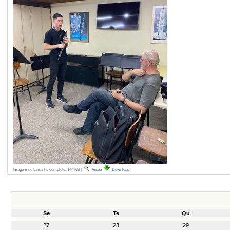
Imagem no tamanho completo:
144 KB
|
Visão
Download
Se
Te
Qu
month-
27
28
29
8