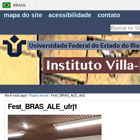
BRASIL
Fe
mapa do site
acessibilidade
contato
Pe
Busca
ap
Busca
Avançada…
Você está aqui:
Página Inicial
/
Fest_BRAS_ALE_ufrj1
Fest_BRAS_ALE_ufrj1