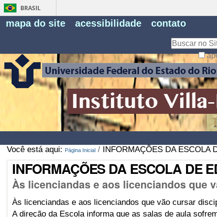
BRASIL
Fe
mapa do site
acessibilidade
contato
Pe
Busca
ap
Busca
Avançada…
Você está aqui:
/
INFORMAÇÕES DA ESCOLA D
Página Inicial
INFORMAÇÕES DA ESCOLA DE ED
Às licenciandas e aos licenciandos que v
Às licenciandas e aos licenciandos que vão cursar disc
A direção da Escola informa que a
s salas de aula sofrem