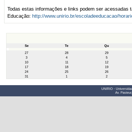
Todas estas informações e links podem ser acessadas t
Educação:
http://www.unirio.br/escoladeeducacao/horari
Se
Te
Qu
month-
27
28
29
8
3
4
5
10
11
12
17
18
19
24
25
26
31
1
2
UNIRIO - Universidad
Av. Pasteur