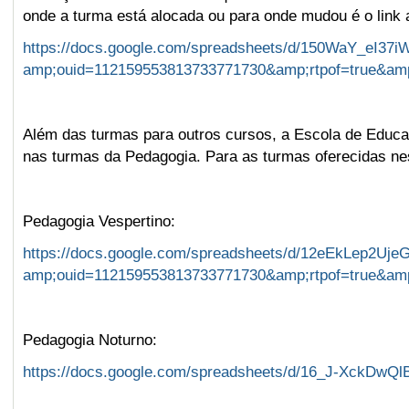
onde a turma está alocada ou para onde mudou é o link 
https://docs.google.com/spreadsheets/d/150WaY_eI37i
amp;ouid=112159553813733771730&amp;rtpof=true&am
Além das turmas para outros cursos, a Escola de Educa
nas turmas da Pedagogia. Para as turmas oferecidas nes
Pedagogia Vespertino:
https://docs.google.com/spreadsheets/d/12eEkLep2UjeG
amp;ouid=112159553813733771730&amp;rtpof=true&am
Pedagogia Noturno:
https://docs.google.com/spreadsheets/d/16_J-XckDw