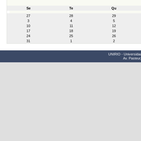
Se
Te
Qu
month-
27
28
29
8
3
4
5
10
11
12
17
18
19
24
25
26
31
1
2
UNIRIO - Universidad
Av. Pasteur