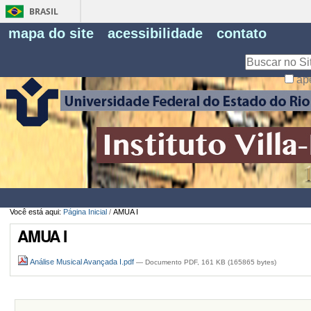
BRASIL
Fe
mapa do site
acessibilidade
contato
Pe
Busca
ap
Busca
Avançada…
Você está aqui:
Página Inicial
/
AMUA I
AMUA I
Análise Musical Avançada I.pdf
— Documento PDF, 161 KB (165865 bytes)