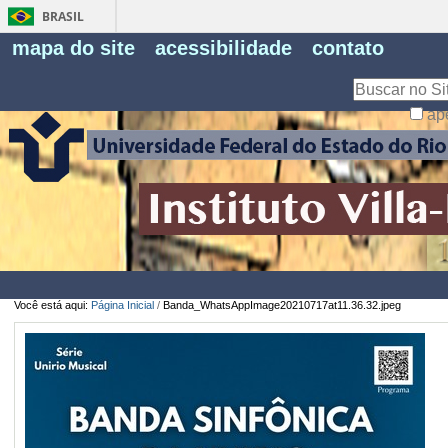
BRASIL
Fe
mapa do site
acessibilidade
contato
Pe
Busca
ap
Busca
Avançada…
Você está aqui:
Página Inicial
/
Banda_WhatsAppImage20210717at11.36.32.jpeg