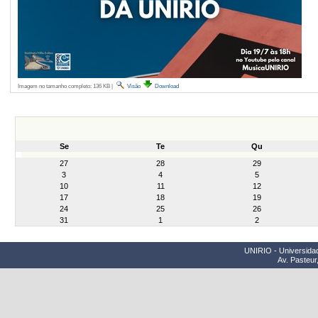
Imagem no tamanho completo:
136 KB
|
Visão
Download
Se
Te
Qu
month-
27
28
29
8
3
4
5
10
11
12
17
18
19
24
25
26
31
1
2
UNIRIO - Universidad
Av. Pasteur