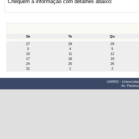
Chequem a informação com detalhes abaixo:
Se
Te
Qu
month-
27
28
29
8
3
4
5
10
11
12
17
18
19
24
25
26
31
1
2
UNIRIO - Universidad
Av. Pasteur