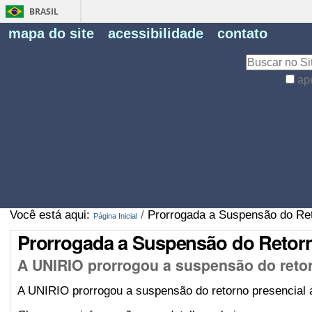
BRASIL
Fe
mapa do site
acessibilidade
contato
Pe
Busca
ap
Busca
Avançada…
Você está aqui:
/
Prorrogada a Suspensão do Ret
Página Inicial
Prorrogada a Suspensão do Retorno
A UNIRIO prorrogou a suspensão do retor
A UNIRIO prorrogou a suspensão do retorno presencial a