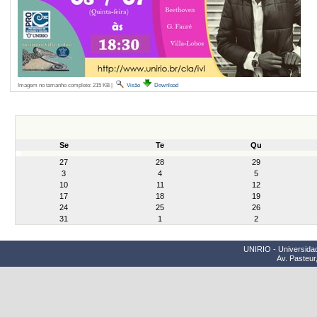
Imagem no tamanho completo:
215 KB
|
Visão
Download
Se
Te
Qu
month-
27
28
29
8
3
4
5
10
11
12
17
18
19
24
25
26
31
1
2
UNIRIO - Universidad
Av. Pasteur