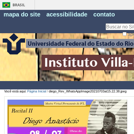
BRASIL
Fe
mapa do site
acessibilidade
contato
Pe
Busca
ap
Busca
Avançada…
Você está aqui:
Página Inicial
/
diego_Rev_WhatsAppImage20210703at15.22.38.jpeg