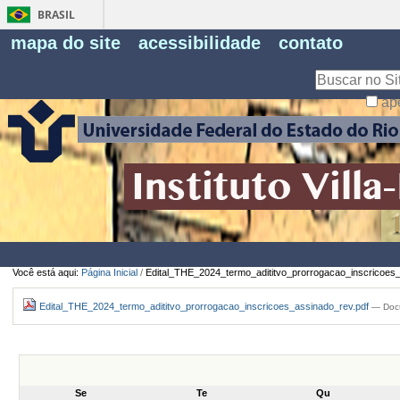
BRASIL
Fe
mapa do site
acessibilidade
contato
Pe
Busca
ap
Busca
Avançada…
Você está aqui:
Página Inicial
/
Edital_THE_2024_termo_adititvo_prorrogacao_inscricoes_
Edital_THE_2024_termo_adititvo_prorrogacao_inscricoes_assinado_rev.pdf
— Docu
Se
Te
Qu