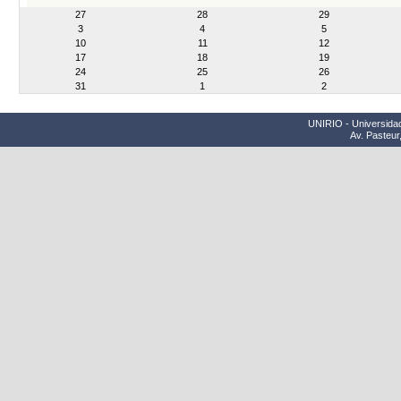
month-
27
28
29
8
3
4
5
10
11
12
17
18
19
24
25
26
31
1
2
UNIRIO - Universidad
Av. Pasteur