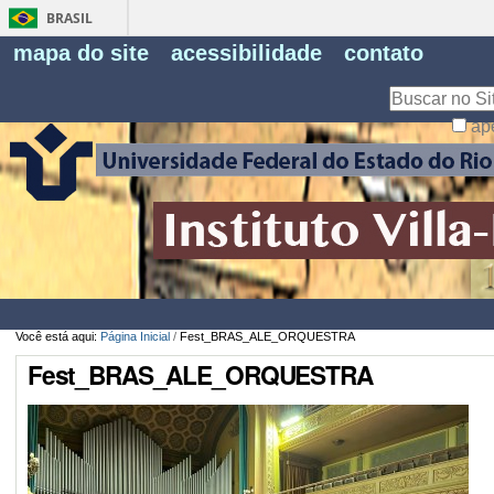
BRASIL
Fe
mapa do site
acessibilidade
contato
Pe
Busca
ap
Busca
Avançada…
Você está aqui:
Página Inicial
/
Fest_BRAS_ALE_ORQUESTRA
Fest_BRAS_ALE_ORQUESTRA