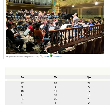
Imagem no tamanho completo:
400 KB
|
Visão
Download
Se
Te
Qu
month-
27
28
29
8
3
4
5
10
11
12
17
18
19
24
25
26
31
1
2