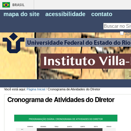
BRASIL
Fe
mapa do site
acessibilidade
contato
Pe
Busca
ap
Busca
Avançada…
Você está aqui:
Página Inicial
/
Cronograma de Atividades do DIretor
Cronograma de Atividades do DIretor