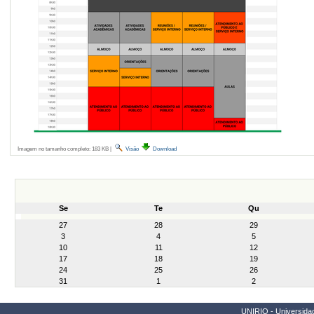
Imagem no tamanho completo:
183 KB
|
Visão
Download
Se
Te
Qu
month-
27
28
29
8
3
4
5
10
11
12
17
18
19
24
25
26
31
1
2
UNIRIO - Universidad