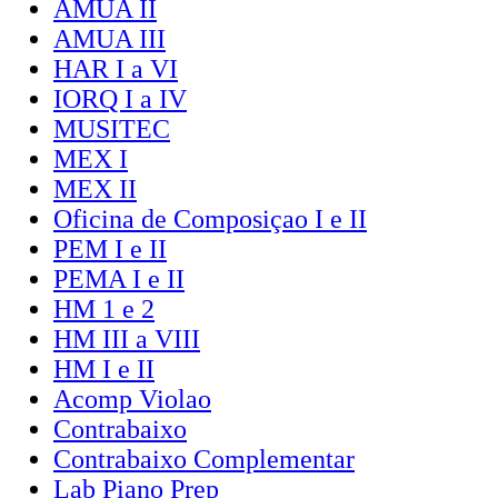
AMUA II
AMUA III
HAR I a VI
IORQ I a IV
MUSITEC
MEX I
MEX II
Oficina de Composiçao I e II
PEM I e II
PEMA I e II
HM 1 e 2
HM III a VIII
HM I e II
Acomp Violao
Contrabaixo
Contrabaixo Complementar
Lab Piano Prep