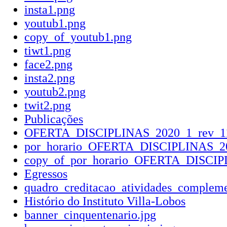
insta1.png
youtub1.png
copy_of_youtub1.png
tiwt1.png
face2.png
insta2.png
youtub2.png
twit2.png
Publicações
OFERTA_DISCIPLINAS_2020_1_rev_11
por_horario_OFERTA_DISCIPLINAS_20
copy_of_por_horario_OFERTA_DISCIP
Egressos
quadro_creditacao_atividades_compleme
Histório do Instituto Villa-Lobos
banner_cinquentenario.jpg