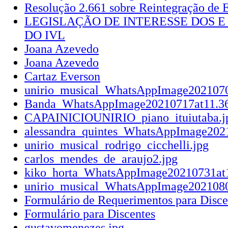
Resolução 2.661 sobre Reintegração de
LEGISLAÇÃO DE INTERESSE DOS E
DO IVL
Joana Azevedo
Joana Azevedo
Cartaz Everson
unirio_musical_WhatsAppImage2021070
Banda_WhatsAppImage20210717at11.36
CAPAINICIOUNIRIO_piano_ituiutaba.j
alessandra_quintes_WhatsAppImage2021
unirio_musical_rodrigo_cicchelli.jpg
carlos_mendes_de_araujo2.jpg
kiko_horta_WhatsAppImage20210731at1
unirio_musical_WhatsAppImage2021080
Formulário de Requerimentos para Disce
Formulário para Discentes
gustavomenezes.jpg