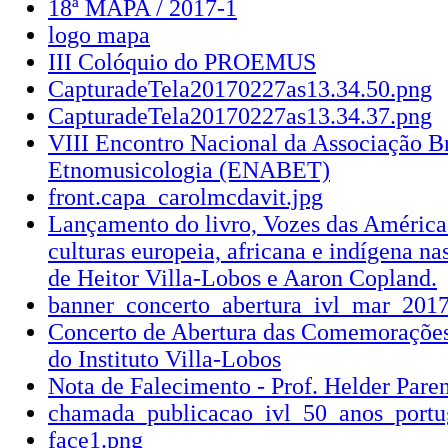
18ª MAPA / 2017-1
logo mapa
III Colóquio do PROEMUS
CapturadeTela20170227as13.34.50.png
CapturadeTela20170227as13.34.37.png
VIII Encontro Nacional da Associação Br
Etnomusicologia (ENABET)
front.capa_carolmcdavit.jpg
Lançamento do livro, Vozes das América
culturas europeia, africana e indígena n
de Heitor Villa-Lobos e Aaron Copland.
banner_concerto_abertura_ivl_mar_2017
Concerto de Abertura das Comemorações
do Instituto Villa-Lobos
Nota de Falecimento - Prof. Helder Pare
chamada_publicacao_ivl_50_anos_portu
face1.png