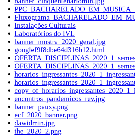
banner_cinquentenariomin.jpg
PPC_BACHARELADO_EM_MUSICA_COM
Fluxograma_BACHARELADO_EM_MUSI
Instalações Culturais
Laboratórios do IVL
banner_mostra_2020_geral.jpg
googlef9f8dbe64d316b12.html
OFERTA_DISCIPLINAS_2020_1_semestre
OFERTA_DISCIPLINAS_2020_1_semestre
horarios_ingressantes_2020_1_ingressan
horarios_ingressantes_2020_1_ingressan
copy_of_horarios_ingressantes_2020_1_
encontros_pandemicos_rev.jpg
banner_pauxy.png
ecf_2020_banner.png
dawidmin.jpg
the_2020_2.png