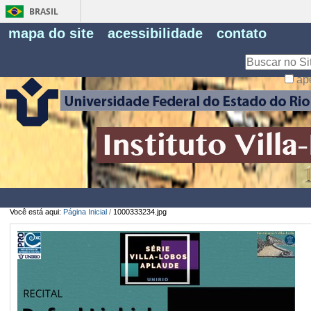
BRASIL
Fe
mapa do site
acessibilidade
contato
Pe
Busca
ap
Busca
Avançada…
Você está aqui:
Página Inicial
/
1000333234.jpg