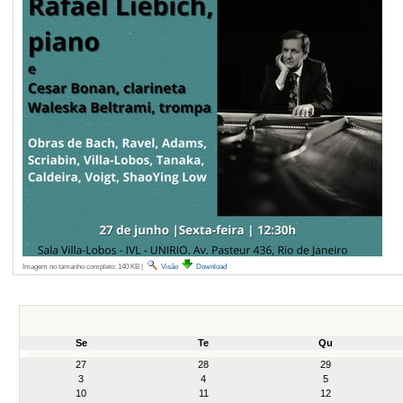
Imagem no tamanho completo:
140 KB
|
Visão
Download
Se
Te
Qu
month-
27
28
29
8
3
4
5
10
11
12