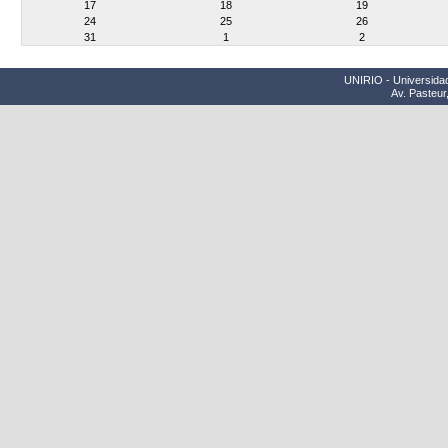
17
18
19
24
25
26
31
1
2
UNIRIO - Universidad
Av. Pasteur