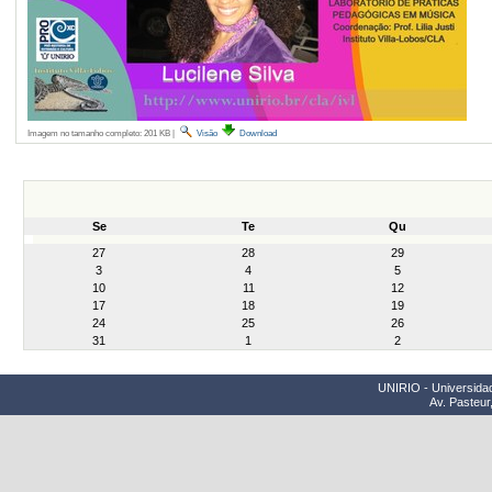
Imagem no tamanho completo:
201 KB
|
Visão
Download
Se
Te
Qu
month-
27
28
29
8
3
4
5
10
11
12
17
18
19
24
25
26
31
1
2
UNIRIO - Universidad
Av. Pasteur