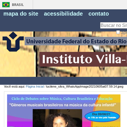
BRASIL
Fe
mapa do site
acessibilidade
contato
Pe
Busca
ap
Busca
Avançada…
Você está aqui:
Página Inicial
/
lucilene_silva_WhatsAppImage20210605at07.59.14.jpeg