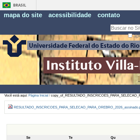
BRASIL
Fe
mapa do site
acessibilidade
contato
Pe
Busca
ap
Busca
Avançada…
Você está aqui:
Página Inicial
/
copy_of_RESULTADO_INSCRICOES_PARA_SELECAO_P
RESULTADO_INSCRICOES_PARA_SELECAO_PARA_OREBRO_2026_assinado.
Se
Te
Qu