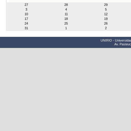
month-
27
28
29
8
3
4
5
10
11
12
17
18
19
24
25
26
31
1
2
UNIRIO - Universidad
Av. Pasteur